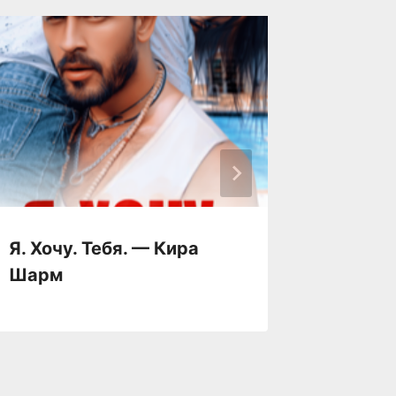
Я. Хочу. Тебя. — Кира
Я хочу
Шарм
Кьют