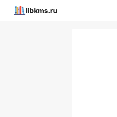
Перейти
libkms.ru
к
содержимому