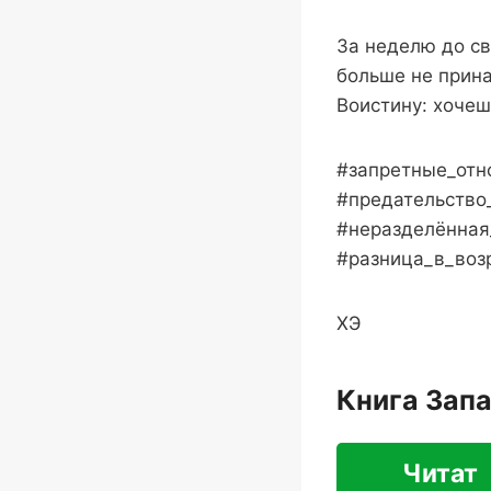
За неделю до св
больше не прина
Воистину: хочеш
#запретные_отн
#предательство
#неразделённая
#разница_в_воз
ХЭ
Книга Зап
Читат