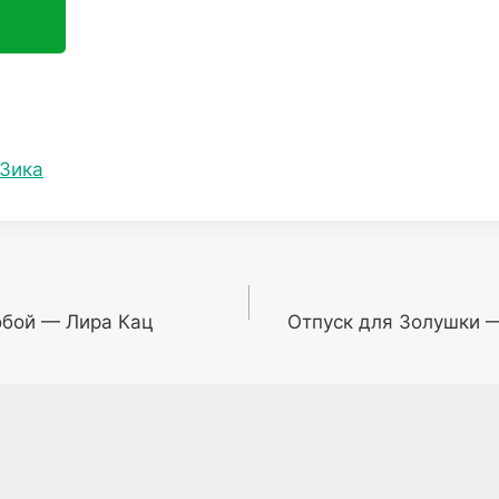
 Зика
обой — Лира Кац
Отпуск для Золушки 