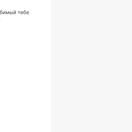
юбимый тебе
!