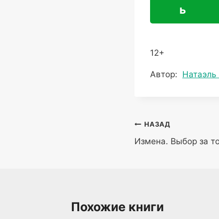
ь
12+
Метки
Автор:
Натаэль
записи:
Навигация
НАЗАД
Измена. Выбор за т
по
записям
Похожие книги