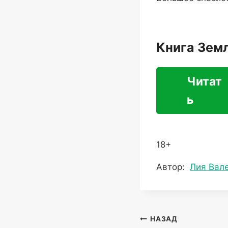
Книга Зем
Читат
ь
18+
Метки
Автор:
Лия Вал
записи:
Навигация
НАЗАД