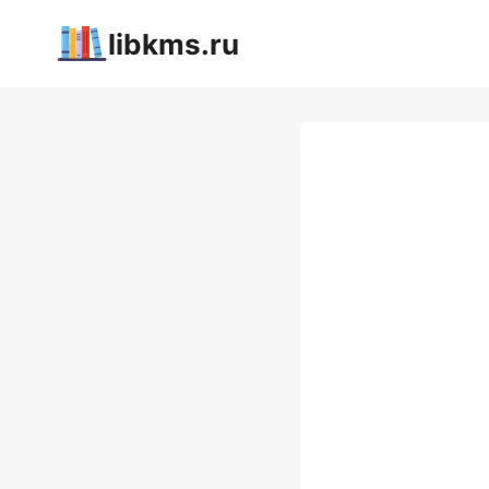
Перейти
libkms.ru
к
содержимому