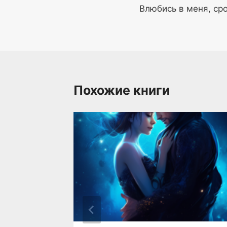
Влюбись в меня, ср
по
записям
Похожие книги