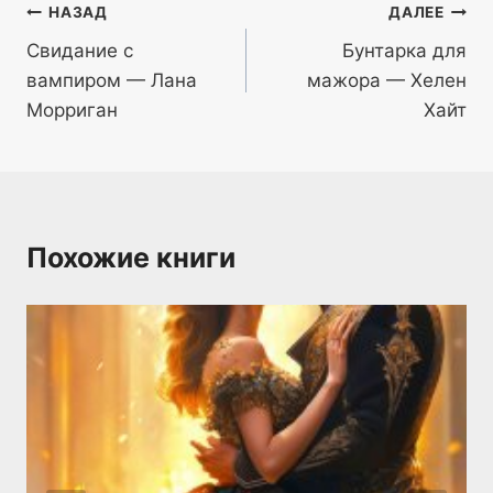
Навигация
НАЗАД
ДАЛЕЕ
Свидание с
Бунтарка для
по
вампиром — Лана
мажора — Хелен
записям
Морриган
Хайт
Похожие книги