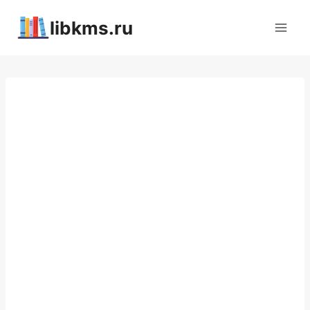
Перейти
libkms.ru
к
содержимому