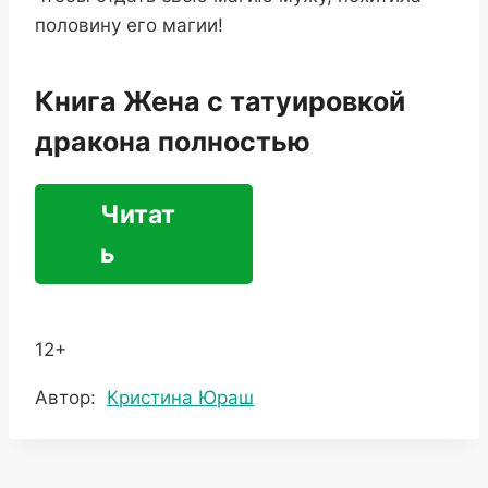
половину его магии!
Книга Жена с татуировкой
дракона полностью
Читат
ь
12+
Метки
Автор:
Кристина Юраш
записи: