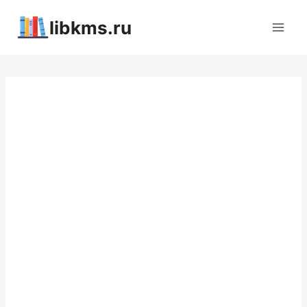
Перейти
libkms.ru
к
содержимому