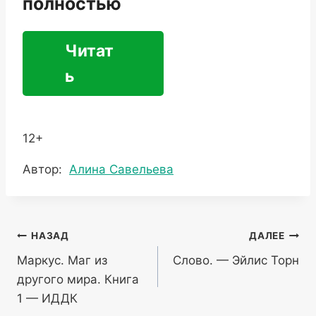
полностью
Читат
ь
12+
Метки
Автор:
Алина Савельева
записи:
Навигация
НАЗАД
ДАЛЕЕ
Маркус. Маг из
Слово. — Эйлис Торн
по
другого мира. Книга
записям
1 — ИДДК