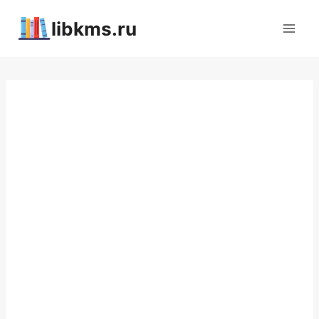
Перейти
libkms.ru
к
содержимому