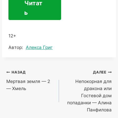
Читат
ь
12+
Метки
Автор:
Алекса Григ
записи:
Навигация
НАЗАД
ДАЛЕЕ
Мертвая земля — 2
Непокорная для
по
— Хмель
дракона или
записям
Гостевой дом
попаданки — Алина
Панфилова