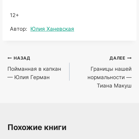
12+
Метки
Автор:
Юлия Ханевская
записи:
Навигация
НАЗАД
ДАЛЕЕ
Пойманная в капкан
Границы нашей
по
— Юлия Герман
нормальности —
записям
Тиана Макуш
Похожие книги