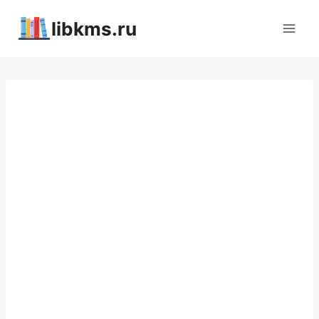
Перейти
libkms.ru
к
содержимому