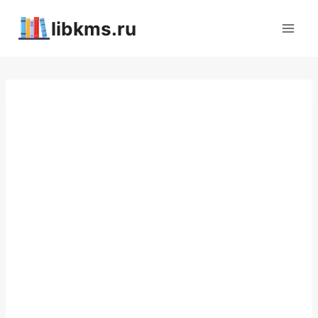
Перейти
libkms.ru
к
содержимому