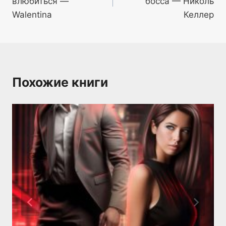
влюбиться —
босса — Николь
записям
Walentina
Келлер
Похожие книги