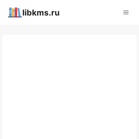
Перейти
libkms.ru
к
содержимому