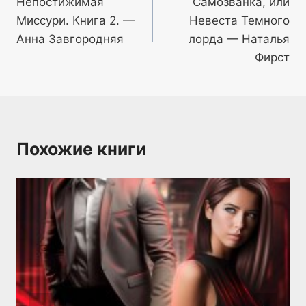
Непостижимая
Самозванка, или
по
Миссури. Книга 2. —
Невеста Темного
записям
Анна Завгородняя
лорда — Наталья
Фирст
Похожие книги