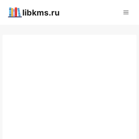
Перейти
libkms.ru
к
содержимому