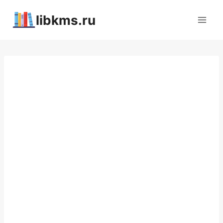
Перейти
libkms.ru
к
содержимому