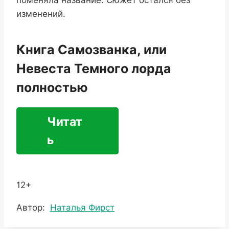
поменяла название. Сюжет остался без
изменений.
Книга Самозванка, или
Невеста Темного лорда
полностью
Читат
ь
12+
Метки
Автор:
Наталья Фирст
записи: