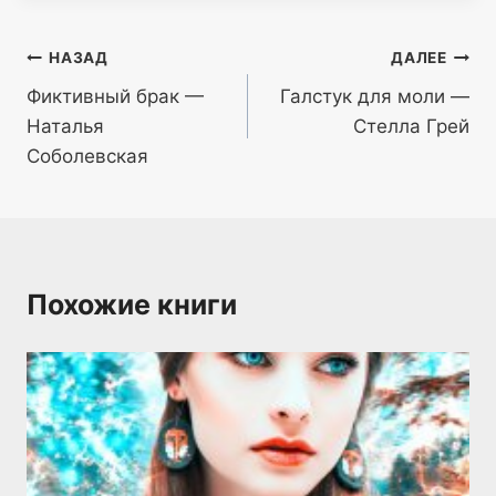
Навигация
НАЗАД
ДАЛЕЕ
Фиктивный брак —
Галстук для моли —
по
Наталья
Стелла Грей
записям
Соболевская
Похожие книги