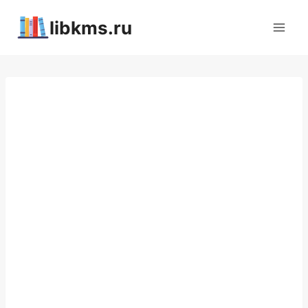
Перейти
libkms.ru
к
содержимому