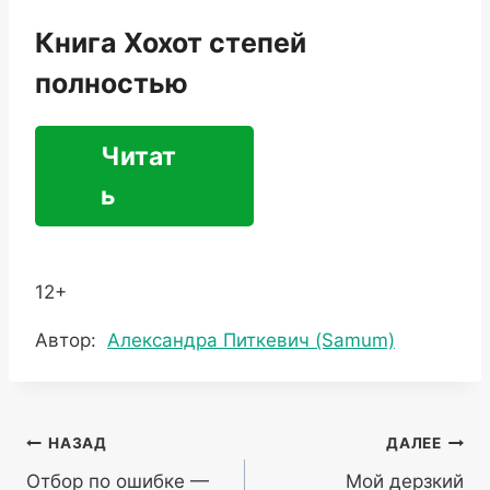
Книга Хохот степей
полностью
Читат
ь
12+
Метки
Автор:
Александра Питкевич (Samum)
записи:
Навигация
НАЗАД
ДАЛЕЕ
Отбор по ошибке —
Мой дерзкий
по