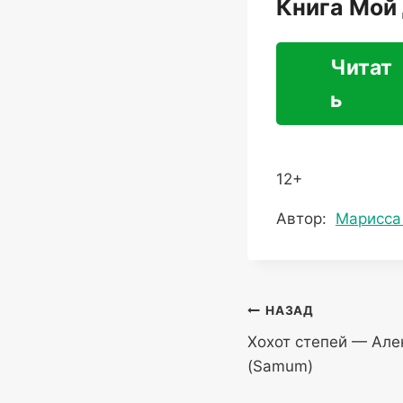
Книга Мой
Читат
ь
12+
Метки
Автор:
Марисса
записи:
Навигация
НАЗАД
Хохот степей — Але
по
(Samum)
записям