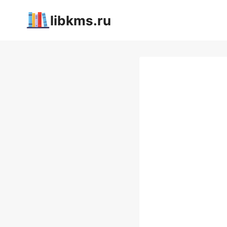
Перейти
libkms.ru
к
содержимому