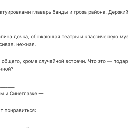
атуировками главарь банды и гроза района. Дерзкий
апина дочка, обожающая театры и классическую муз
сивая, нежная.
о общего, кроме случайной встречи. Что это — пода
нной?
_______
ом и Синеглазке —
т понравиться: