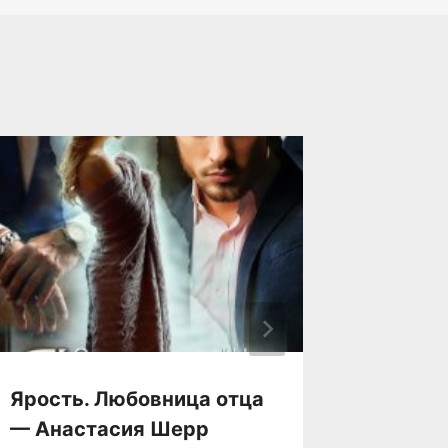
Ярость. Любовница отца
Яра — 
— Анастасия Шерр