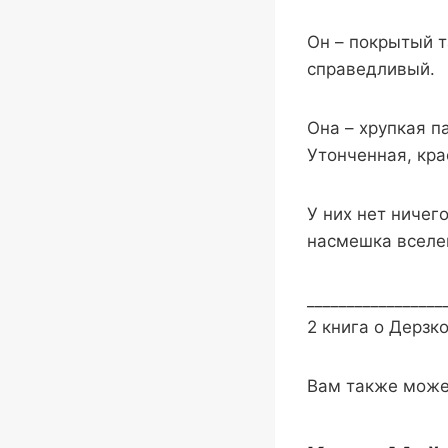
Он – покрытый т
справедливый.
Она – хрупкая п
Утонченная, кра
У них нет ничег
насмешка вселе
_________________
2 книга о Дерзк
Вам также може