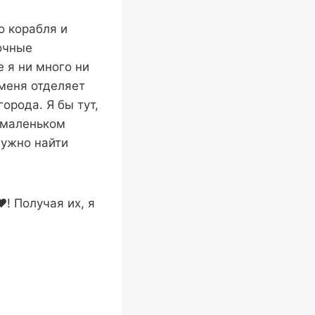
о корабля и
очные
е я ни много ни
 меня отделяет
орода. Я бы тут,
о маленьком
нужно найти
! Получая их, я