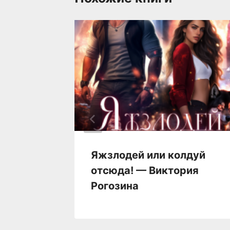
му —
Яжзлодей или колдуй
отсюда! — Виктория
Рогозина