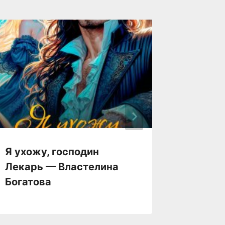
Я ухожу, господин
Я треб
Лекарь — Властелина
Как ук
Богатова
герцог