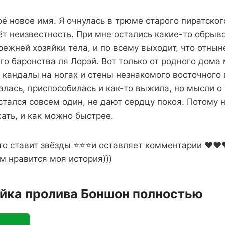
 новое имя. Я очнулась в трюме старого пиратског
т неизвестность. При мне остались какие-то обрыв
ежней хозяйки тела, и по всему выходит, что отнын
го баронства ля Лорэй. Вот только от родного дома
 кандалы на ногах и стены незнакомого восточного г
алась, приспособилась и как-то выжила, но мысли 
стался совсем один, не дают сердцу покоя. Потому 
ать, и как можно быстрее.
то ставит звёзды ⭐⭐⭐и оставляет комментарии ❤️❤️❤️
м нравится моя история)))
яйка пролива Боншон полностью