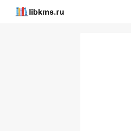
Перейти
libkms.ru
к
содержимому