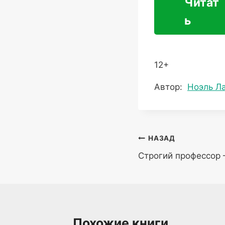
Читат
ь
12+
Метки
Автор:
Ноэль Л
записи:
Навигация
НАЗАД
Строгий профессор
по
записям
Похожие книги