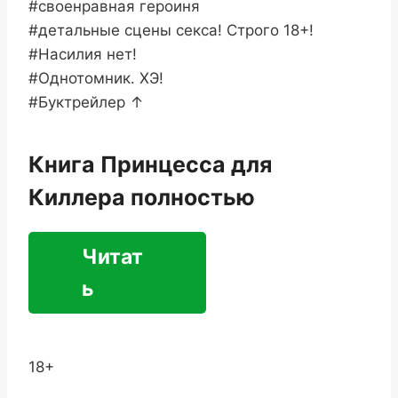
#своенравная героиня
#детальные сцены секса! Строго 18+!
#Насилия нет!
#Однотомник. ХЭ!
#Буктрейлер ↑
Книга Принцесса для
Киллера полностью
Читат
ь
18+