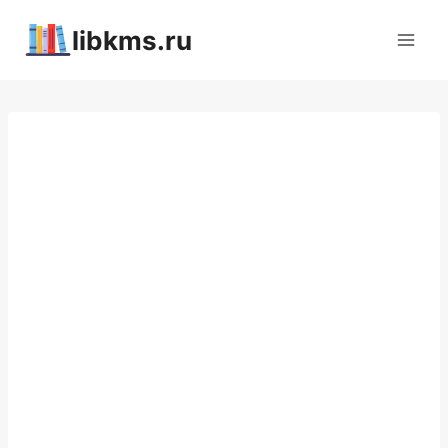
Перейти
libkms.ru
к
содержимому