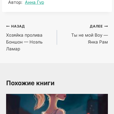
Метки
Автор:
Анна Гур
записи:
Навигация
НАЗАД
ДАЛЕЕ
Хозяйка пролива
Ты не мой Boy —
по
Боншон — Ноэль
Янка Рам
записям
Ламар
Похожие книги