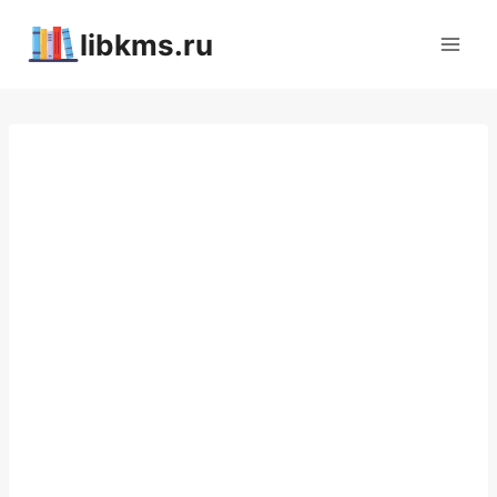
Перейти
libkms.ru
к
содержимому