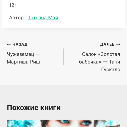
12+
Метки
Автор:
Татьяна Май
записи:
Навигация
НАЗАД
ДАЛЕЕ
Чужеземец —
Салон «Золотая
по
Мартиша Риш
бабочка» — Таня
записям
Гуркало
Похожие книги