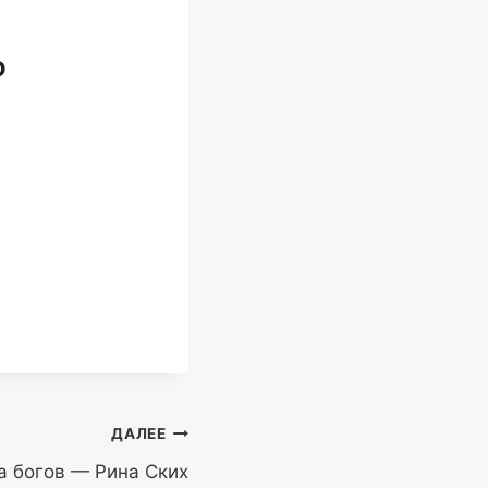
ю
ДАЛЕЕ
а богов — Рина Ских