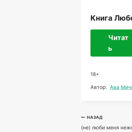
Книга Люб
Читат
ь
18+
Метки
Автор:
Ава Мич
записи:
Навигация
НАЗАД
(не) люби меня не
по