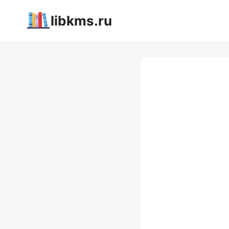
Перейти
libkms.ru
к
содержимому