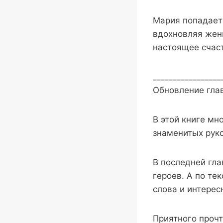
Мария попадает 
вдохновляя женщ
настоящее счаст
_________________
Обновление гла
В этой книге мн
знаменитых рук
В последней гла
героев. А по те
слова и интерес
Приятного проч