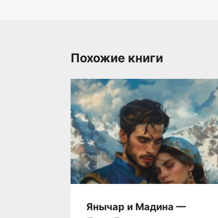
записям
Похожие книги
ана
Янычар и Мадина —