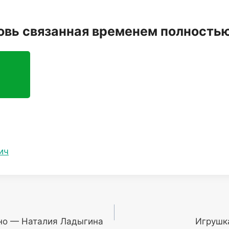
овь связанная временем полность
ич
жно — Наталия Ладыгина
Игрушк