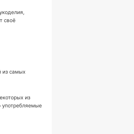
рукоделия,
т своё
й из самых
некоторых из
ло употребляемые