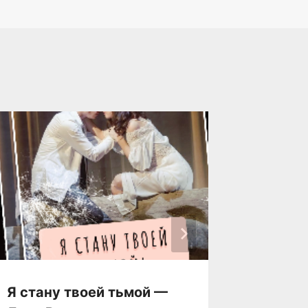
Я стану твоей тьмой —
Я выбр