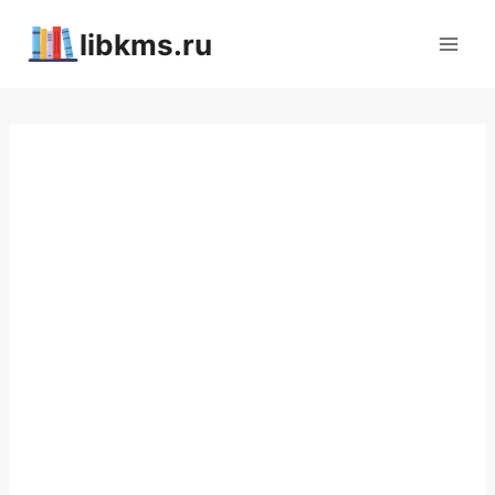
Перейти
libkms.ru
к
содержимому