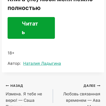
полностью
Читат
ь
18+
Метки
Автор:
Наталия Ладыгина
записи:
Навигация
НАЗАД
ДАЛЕЕ
Измена. Я тебе не
Любовь связанная
по
верю! — Саша
временем — Ава
записям