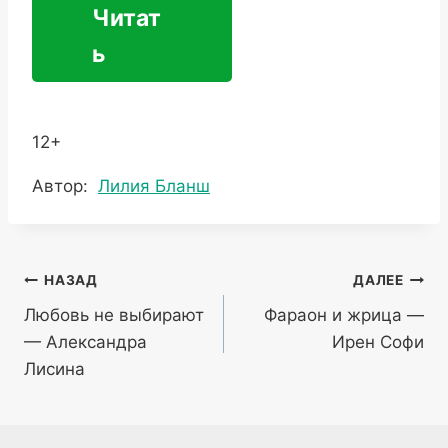
Читат
ь
12+
Метки
Автор:
Лилия Бланш
записи:
Навигация
НАЗАД
ДАЛЕЕ
Любовь не выбирают
Фараон и жрица —
по
— Александра
Ирен Софи
записям
Лисина