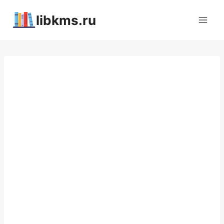
Перейти
libkms.ru
к
содержимому