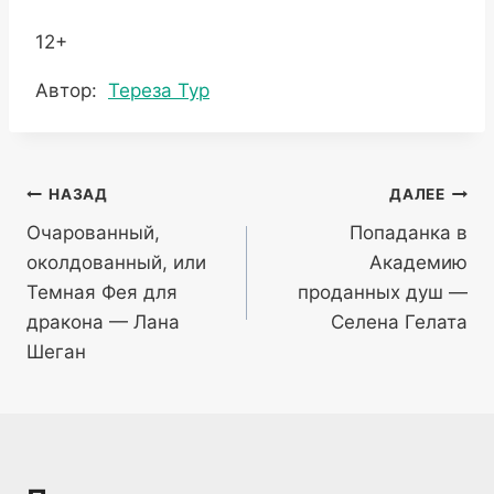
12+
Метки
Автор:
Тереза Тур
записи:
Навигация
НАЗАД
ДАЛЕЕ
Очарованный,
Попаданка в
по
околдованный, или
Академию
записям
Темная Фея для
проданных душ —
дракона — Лана
Селена Гелата
Шеган