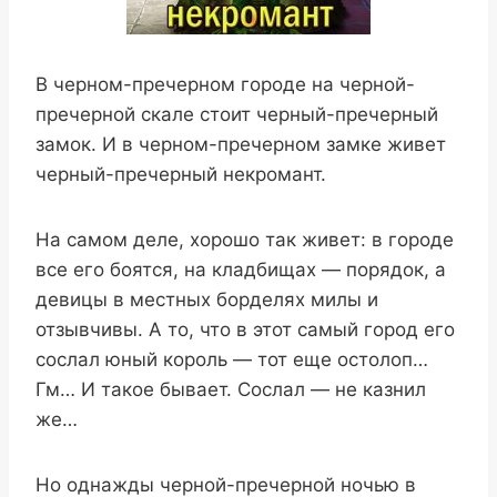
В черном-пречерном городе на черной-
пречерной скале стоит черный-пречерный
замок. И в черном-пречерном замке живет
черный-пречерный некромант.
На самом деле, хорошо так живет: в городе
все его боятся, на кладбищах — порядок, а
девицы в местных борделях милы и
отзывчивы. А то, что в этот самый город его
сослал юный король — тот еще остолоп…
Гм… И такое бывает. Сослал — не казнил
же…
Но однажды черной-пречерной ночью в