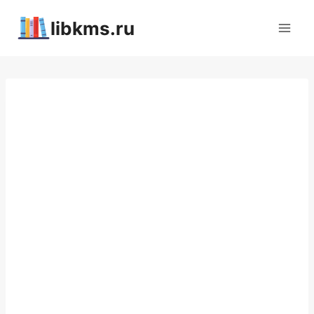
Перейти
libkms.ru
к
содержимому