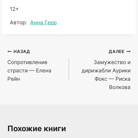
12+
Метки
Автор:
Анна Герр
записи:
Навигация
НАЗАД
ДАЛЕЕ
Сопротивление
Замужество и
по
страсти — Елена
дирижабли Аурики
записям
Рейн
Фокс — Риска
Волкова
Похожие книги