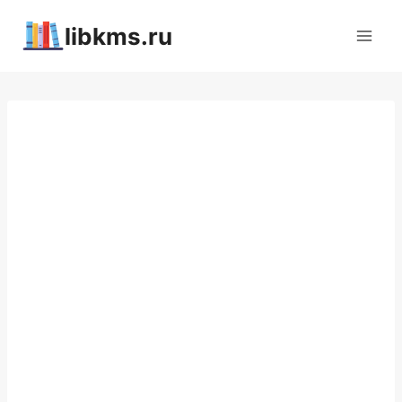
Перейти
libkms.ru
к
содержимому