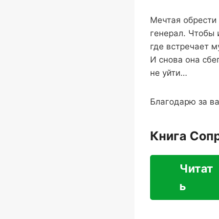
Мечтая обрести 
генерал. Чтобы 
где встречает 
И снова она сбе
не уйти…
Благодарю за в
Книга Соп
Читат
ь