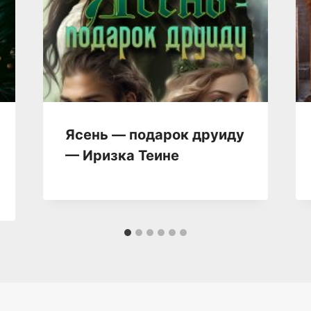
Ясень — подарок друиду
— Иризка Теине