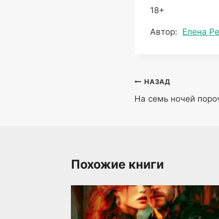
18+
Метки
Автор:
Елена Р
записи:
Навигация
НАЗАД
На семь ночей пор
по
записям
Похожие книги