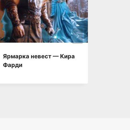
Ярмарка невест — Кира
Яркие 
Фарди
Беспол
Галл