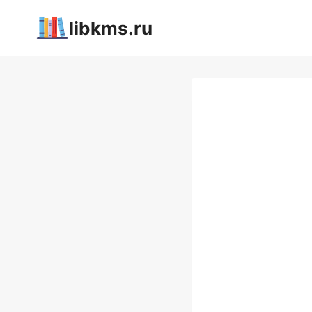
Перейти
libkms.ru
к
содержимому