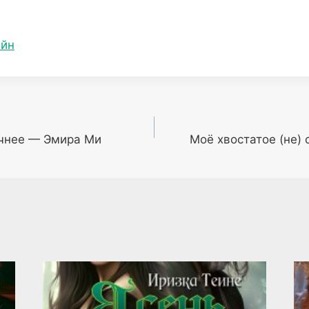
ейн
очнее — Эмира Ми
Моё хвостатое (не) 