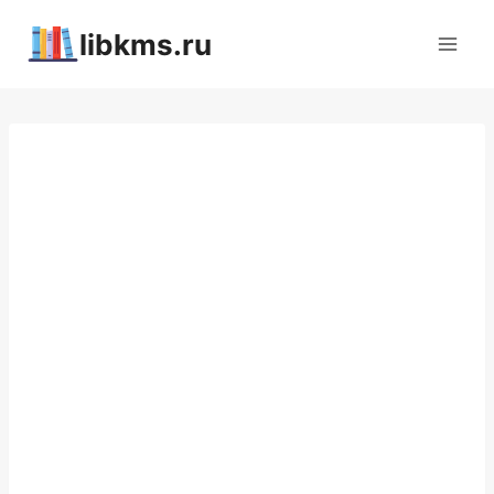
Перейти
libkms.ru
к
содержимому