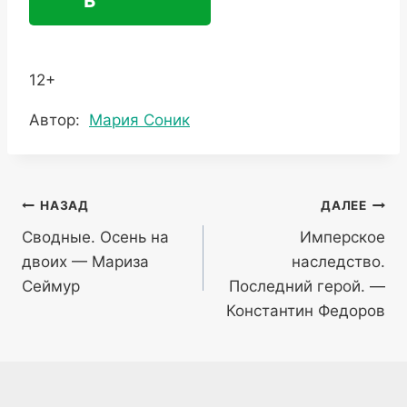
12+
Метки
Автор:
Мария Сoник
записи:
Навигация
НАЗАД
ДАЛЕЕ
Сводные. Осень на
Имперское
по
двоих — Мариза
наследство.
записям
Сеймур
Последний герой. —
Константин Федоров