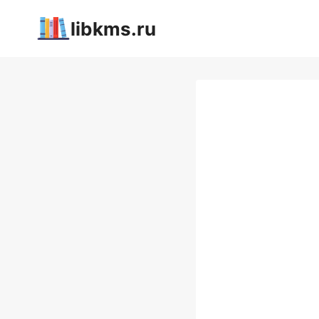
Перейти
libkms.ru
к
содержимому