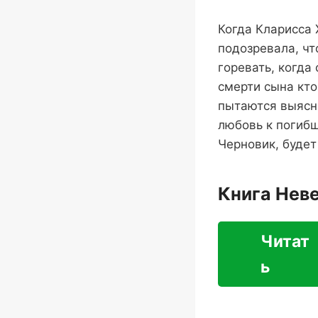
Когда Кларисса 
подозревала, чт
горевать, когда
смерти сына кто
пытаются выясни
любовь к погибш
Черновик, будет
Книга Нев
Читат
ь