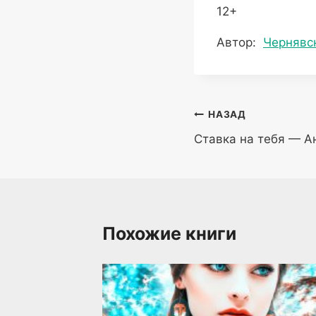
12+
Метки
Автор:
Чернявс
записи:
Навигация
НАЗАД
Ставка на тебя — А
по
записям
Похожие книги