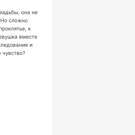
вадьбы, она не
. Но сложно
проклятье, к
девушка вместе
следование и
 чувство?