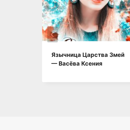
чать
Язычница Царства Змей
 Лемер
— Васёва Ксения