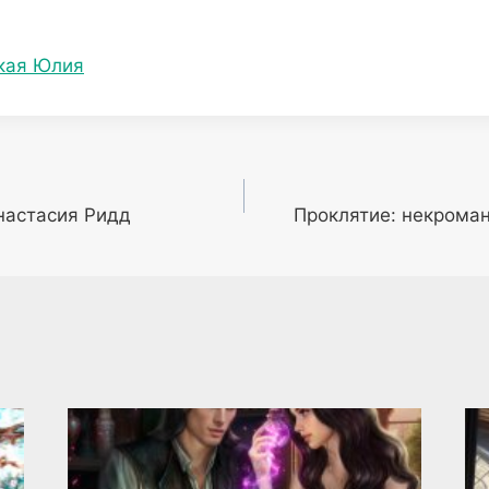
кая Юлия
настасия Ридд
Проклятие: некрома