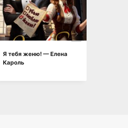
Я тебя женю! — Елена
Я тебе
Кароль
Ольга 