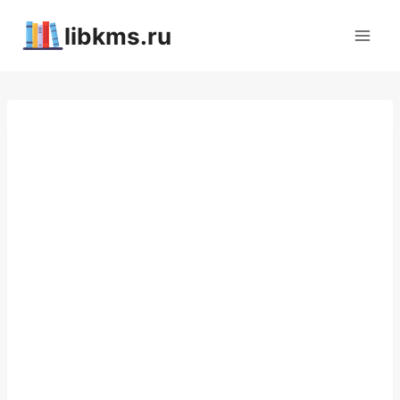
Перейти
libkms.ru
к
содержимому