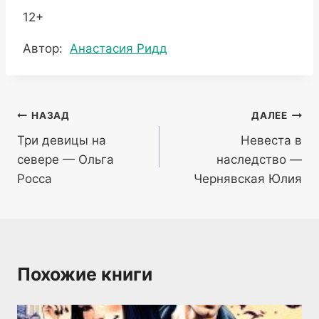
12+
Метки
Автор:
Анастасия Ридд
записи:
Навигация
НАЗАД
ДАЛЕЕ
Три девицы на
Невеста в
по
севере — Ольга
наследство —
записям
Росса
Чернявская Юлия
Похожие книги