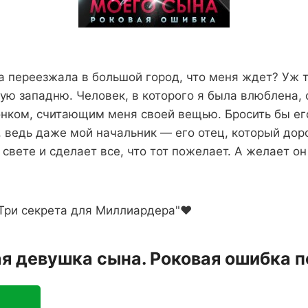
да переезжала в большой город, что меня ждет? Уж 
кую западню. Человек, в которого я была влюблена, 
нком, считающим меня своей вещью. Бросить бы его
, ведь даже мой начальник — его отец, который до
 свете и сделает все, что тот пожелает. А желает он
Три секрета для Миллиардера"❤️
ая девушка сына. Роковая ошибка 