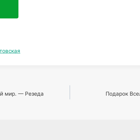
товская
ой мир. — Резеда
Подарок Все