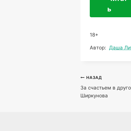
ь
18+
Метки
Автор:
Даша Ли
записи:
Навигация
НАЗАД
За счастьем в друг
по
Ширкунова
записям