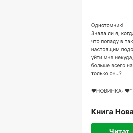
Однотомник!
Знала ли я, ког
что попаду в та
настоящим подо
уйти мне некуда
больше всего на
только он…?
❤️НОВИНКА: ❤️"
Книга Нов
Читат