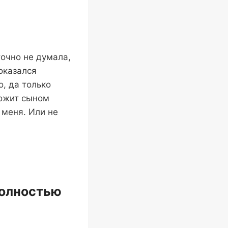
точно не думала,
оказался
, да только
рожит сыном
 меня. Или не
полностью