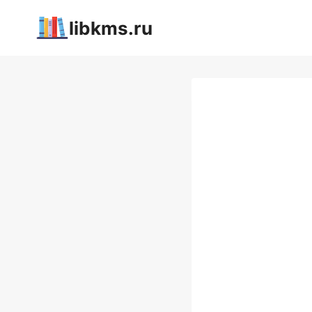
Перейти
libkms.ru
к
содержимому