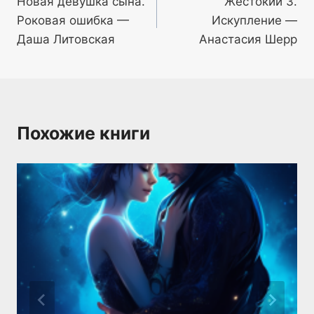
Новая девушка сына.
Жестокий 3.
по
Роковая ошибка —
Искупление —
записям
Даша Литовская
Анастасия Шерр
Похожие книги