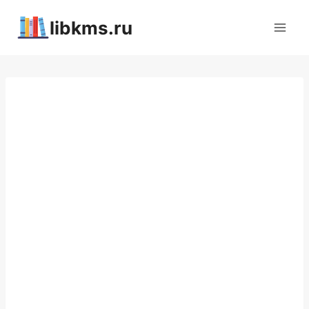
Перейти
libkms.ru
к
содержимому