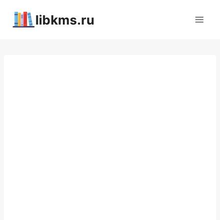
Перейти
libkms.ru
к
содержимому