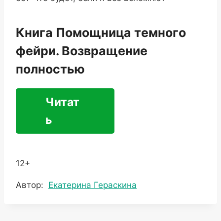
Книга Помощница темного
фейри. Возвращение
полностью
Читат
ь
12+
Метки
Автор:
Екатерина Гераскина
записи: