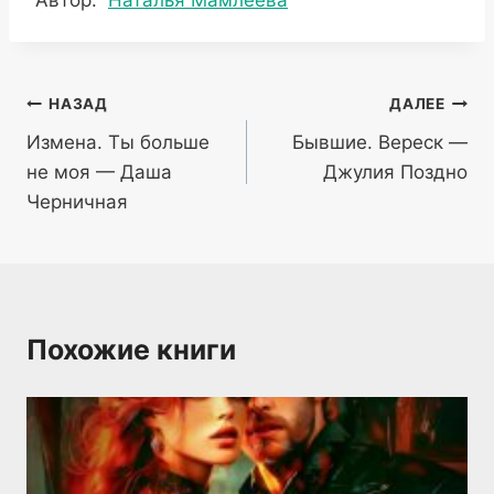
записи:
Навигация
НАЗАД
ДАЛЕЕ
Измена. Ты больше
Бывшие. Вереск —
по
не моя — Даша
Джулия Поздно
записям
Черничная
Похожие книги