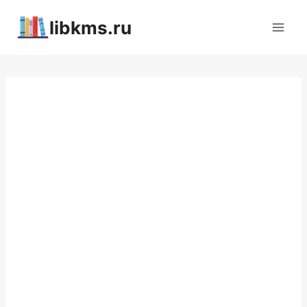
Перейти
libkms.ru
к
содержимому