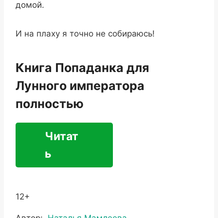
домой.
И на плаху я точно не собираюсь!
Книга Попаданка для
Лунного императора
полностью
Читат
ь
12+
Метки
Автор:
Наталья Мамлеева