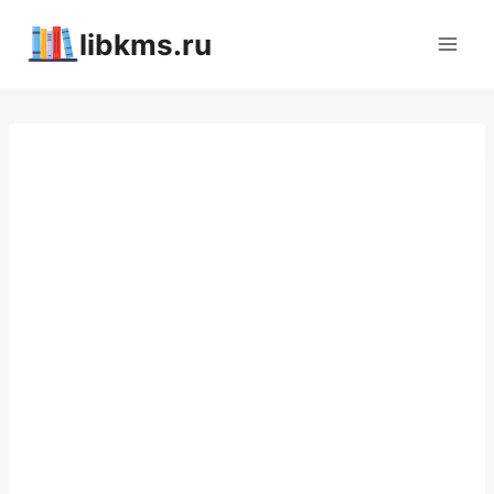
Перейти
libkms.ru
к
содержимому