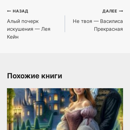
Навигация
НАЗАД
ДАЛЕЕ
Алый почерк
Не твоя — Василиса
по
искушения — Лея
Прекрасная
записям
Кейн
Похожие книги