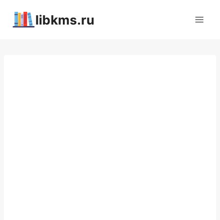
Перейти
libkms.ru
к
содержимому