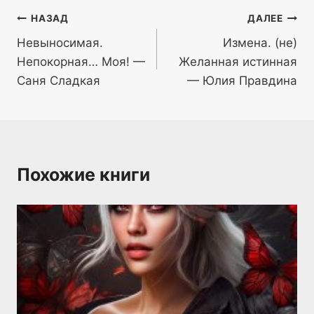
Навигация
НАЗАД
ДАЛЕЕ
Невыносимая.
Измена. (не)
по
Непокорная… Моя! —
Желанная истинная
записям
Саня Сладкая
— Юлия Правдина
Похожие книги