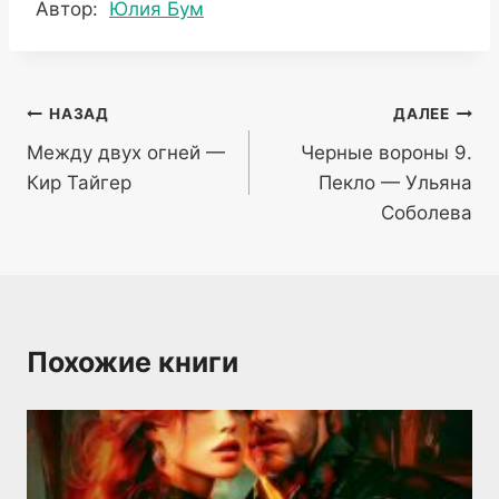
Метки
Автор:
Юлия Бум
записи:
Навигация
НАЗАД
ДАЛЕЕ
Между двух огней —
Черные вороны 9.
по
Кир Тайгер
Пекло — Ульяна
записям
Соболева
Похожие книги