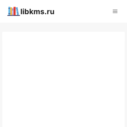
Перейти
libkms.ru
к
содержимому