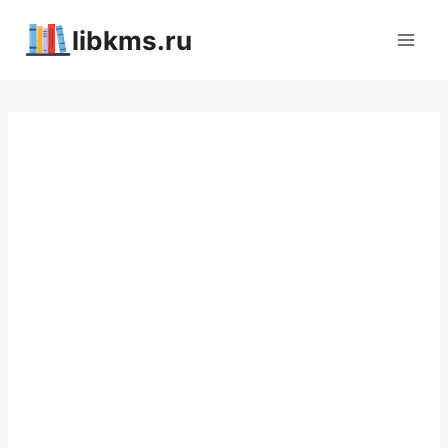
Перейти
libkms.ru
к
содержимому