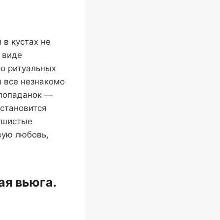
 в кустах не
 виде
ро ритуальных
м все незнакомо
 попаданок —
 становится
пушистые
вую любовь,
я вьюга.