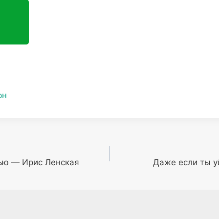
рн
ью — Ирис Ленская
Даже если ты у