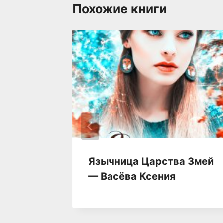
Похожие книги
чать
Язычница Царства Змей
 Лемер
— Васёва Ксения