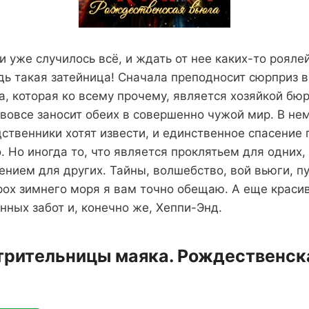
и уже случилось всё, и ждать от нее каких-то роялей
едь такая затейница! Сначала преподносит сюрприз в
 которая ко всему прочему, является хозяйкой бю
и вовсе заносит обеих в совершенно чужой мир. В не
дственники хотят извести, и единственное спасение
. Но иногда то, что является проклятьем для одних,
нием для других. Тайны, волшебство, вой вьюги, 
рох зимнего моря я вам точно обещаю. А еще краси
нных забот и, конечно же, Хеппи-Энд.
трительницы маяка. Рождественска