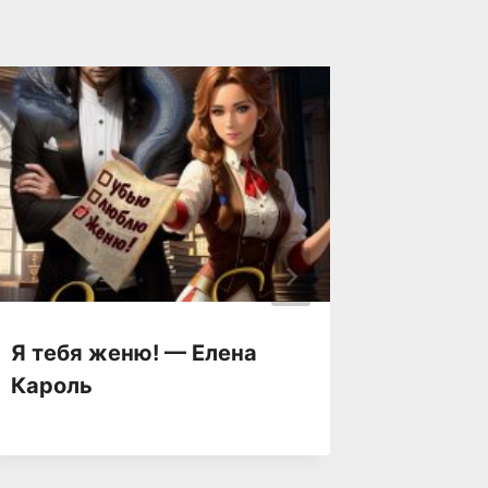
Я тебя женю! — Елена
Я тебе
Кароль
Ольга 