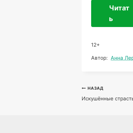
Читат
ь
12+
Метки
Автор:
Анна Ле
записи:
Навигация
НАЗАД
Искушённые страст
по
записям