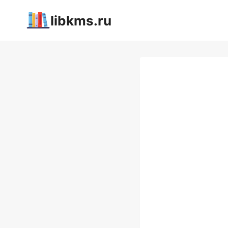
Перейти
libkms.ru
к
содержимому