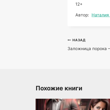
12+
Метки
Автор:
Наталия
записи:
Навигация
НАЗАД
Заложница порока 
по
записям
Похожие книги