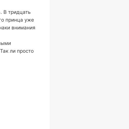
. В тридцать
го принца уже
знаки внимания
ными
Так ли просто