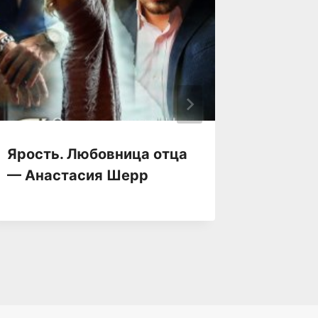
Ярость. Любовница отца
Яра — 
— Анастасия Шерр