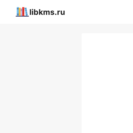
Перейти
libkms.ru
к
содержимому