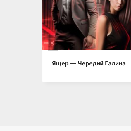
Ящер — Чередий Галина
лерия