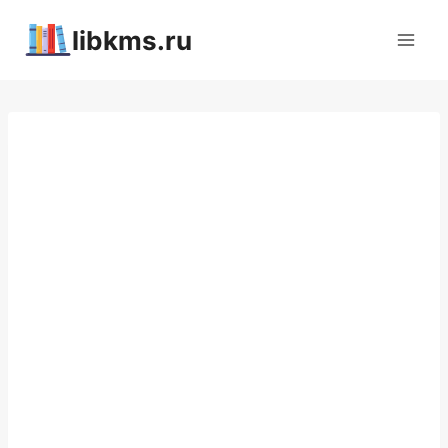
Перейти
libkms.ru
к
содержимому