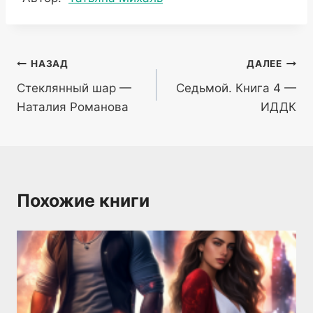
записи:
Навигация
НАЗАД
ДАЛЕЕ
Стеклянный шар —
Седьмой. Книга 4 —
по
Наталия Романова
ИДДК
записям
Похожие книги