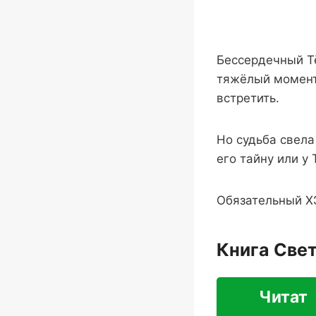
Бессердечный Тё
тяжёлый момент
встретить.
Но судьба свела
его тайну или у
Обязательный ХЭ
Книга Све
Читат