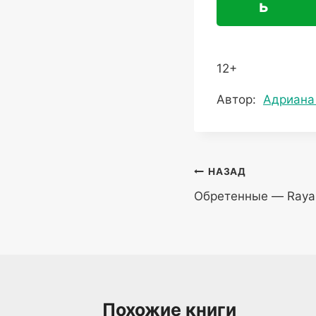
ь
12+
Метки
Автор:
Адриана
записи:
Навигация
НАЗАД
Обретенные — Raya 
по
записям
Похожие книги