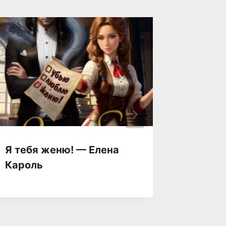
Я тебя женю! — Елена
Я тебе
Кароль
Ольга 