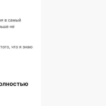
ня в самый
льше не
того, что я знаю
полностью