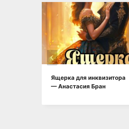
Ольга
Ящерка для инквизитора
— Анастaсия Бран