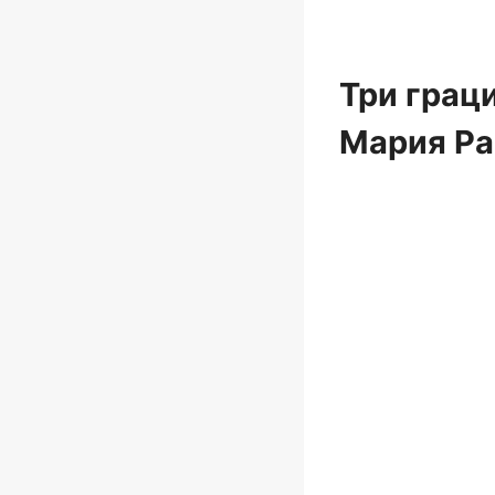
Три грац
Мария Р