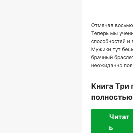
Отмечая восьмое
Теперь мы учен
способностей и 
Мужики тут беше
брачный браслет
неожиданно появ
Книга Три 
полностью
Читат
ь