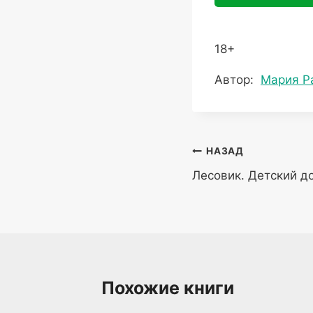
18+
Метки
Автор:
Мария Р
записи:
Навигация
НАЗАД
Лесовик. Детский 
по
записям
Похожие книги