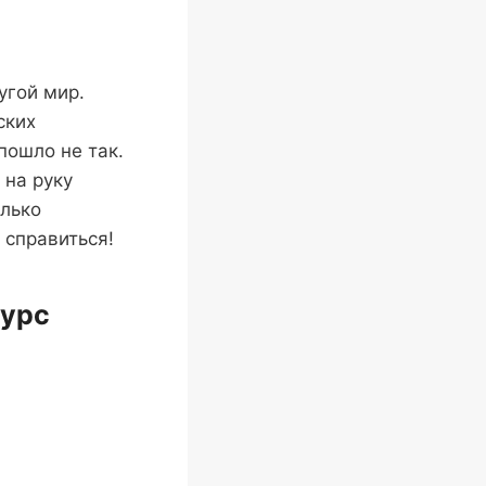
угой мир.
ских
пошло не так.
 на руку
олько
 справиться!
курс