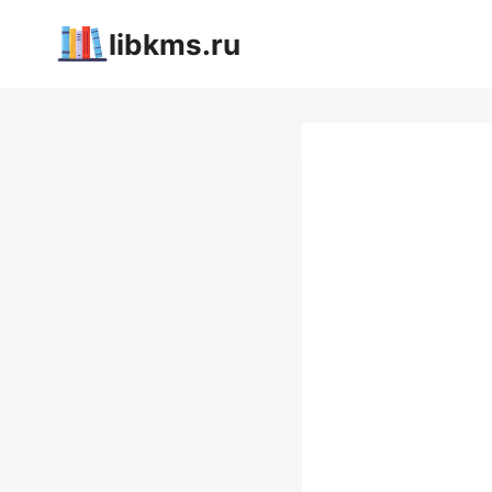
Перейти
libkms.ru
к
содержимому