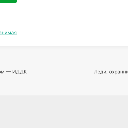
анимая
дом — ИДДК
Леди, охранни