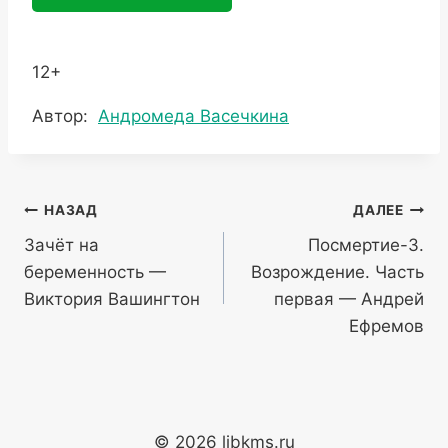
12+
Метки
Автор:
Андромеда Васечкина
записи:
Навигация
НАЗАД
ДАЛЕЕ
Зачёт на
Посмертие-3.
по
беременность —
Возрождение. Часть
записям
Виктория Вашингтон
первая — Андрей
Ефремов
© 2026 libkms.ru