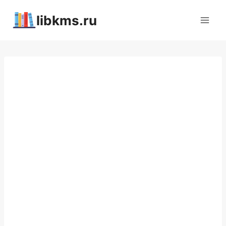
Перейти
libkms.ru
к
содержимому