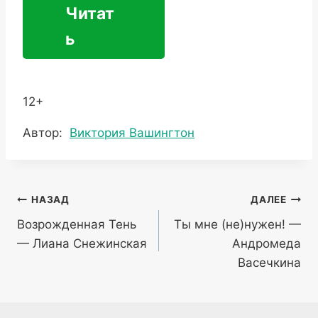
Читат
ь
12+
Метки
Автор:
Виктория Вашингтон
записи:
Навигация
НАЗАД
ДАЛЕЕ
Возрожденная Тень
Ты мне (не)нужен! —
по
— Лиана Снежинская
Андромеда
записям
Васечкина