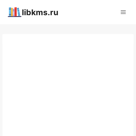
Перейти
libkms.ru
к
содержимому