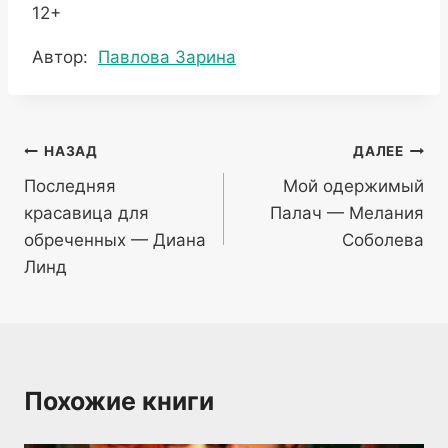
12+
Метки
Автор:
Павлова Зарина
записи:
Навигация
НАЗАД
ДАЛЕЕ
Последняя
Мой одержимый
по
красавица для
Палач — Мелания
записям
обреченных — Диана
Соболева
Линд
Похожие книги