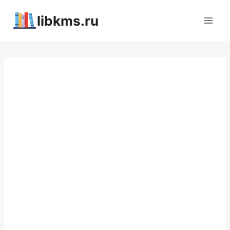
Перейти
libkms.ru
к
содержимому