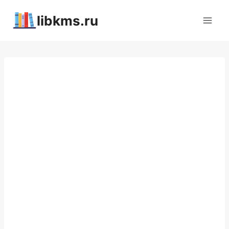
Перейти
libkms.ru
к
содержимому