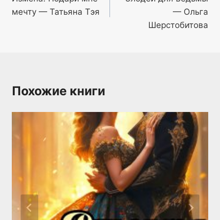
по
мечту — Татьяна Тэя
— Ольга
записям
Шерстобитова
Похожие книги