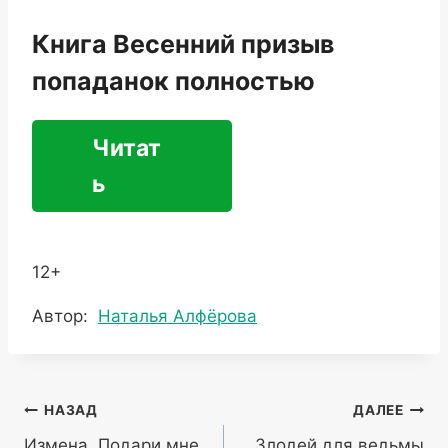
Книга Весенний призыв
попаданок полностью
Читат
ь
12+
Метки
Автор:
Наталья Алфёрова
записи:
Навигация
НАЗАД
ДАЛЕЕ
Измена. Подари мне
Злодей для ведьмы