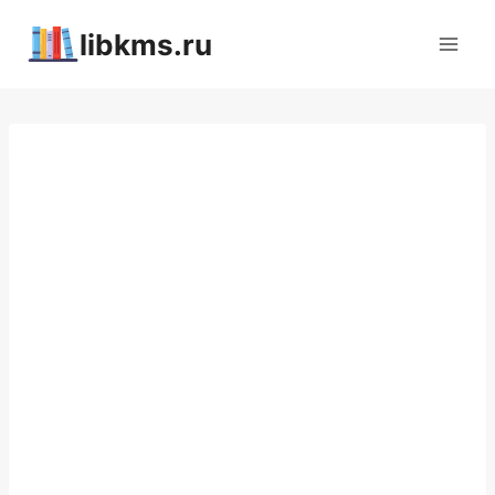
Перейти
libkms.ru
к
содержимому