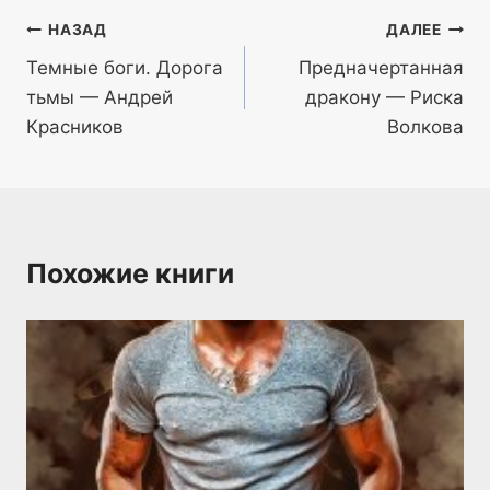
Навигация
НАЗАД
ДАЛЕЕ
Темные боги. Дорога
Предначертанная
по
тьмы — Андрей
дракону — Риска
записям
Красников
Волкова
Похожие книги