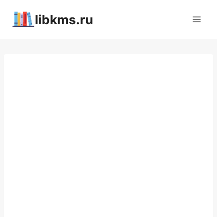
Перейти
libkms.ru
к
содержимому