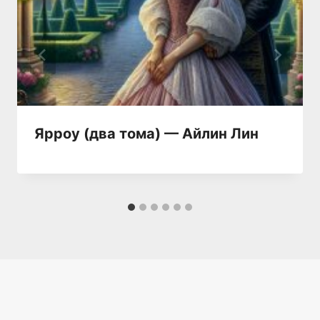
Ярроу (два тома) — Айлин Лин