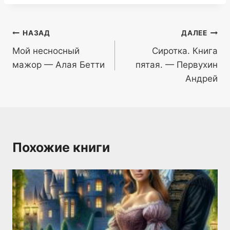
Навигация
НАЗАД
ДАЛЕЕ
Мой несносный
Сиротка. Книга
по
мажор — Алая Бетти
пятая. — Первухин
записям
Андрей
Похожие книги