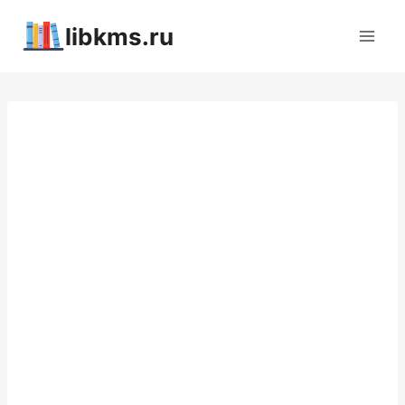
Перейти
libkms.ru
к
содержимому