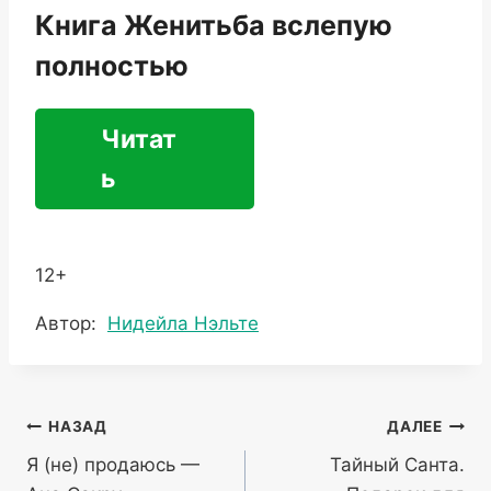
Книга Женитьба вслепую
полностью
Читат
ь
12+
Метки
Автор:
Нидейла Нэльте
записи:
Навигация
НАЗАД
ДАЛЕЕ
Я (не) продаюсь —
Тайный Санта.
по