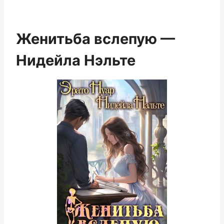
Женитьба вслепую —
Нидейла Нэльте